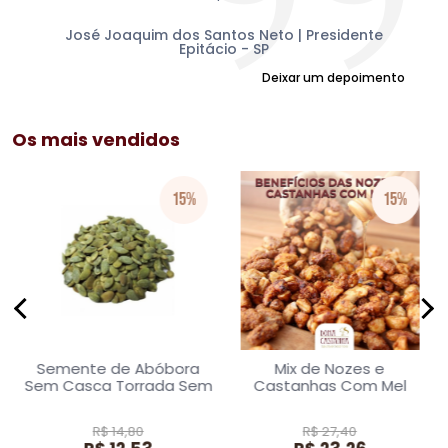
mu
am
Sul
José Joaquim dos Santos Neto | Presidente
Epitácio - SP
Deixar um depoimento
Os mais vendidos
15%
15%
Semente de Abóbora
Mix de Nozes e
Sem Casca Torrada Sem
Castanhas Com Mel
Sal 100g
100g
R$ 14,80
R$ 27,40