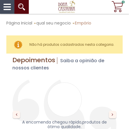
0
Página Inicial
qual seu negocio
Empório
»
»
Não há produtos cadastrados nesta categoria.
Depoimentos
Saiba a opinião de
nossos clientes
s,
A encomenda chegou rápido,produtos de
re
da,
ótima qualidade.