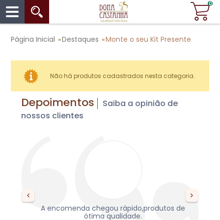
0
Página Inicial
Destaques
Monte o seu Kit Presente
»
»
Não há produtos cadastrados nesta categoria.
Depoimentos
Saiba a opinião de
nossos clientes
s,
A encomenda chegou rápido,produtos de
re
da,
ótima qualidade.