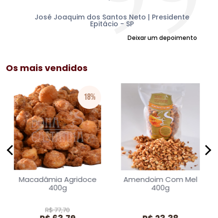
mu
am
Sul
José Joaquim dos Santos Neto | Presidente
Epitácio - SP
Deixar um depoimento
Os mais vendidos
18%
Macadâmia Agridoce
Amendoim Com Mel
400g
400g
R$ 77,70