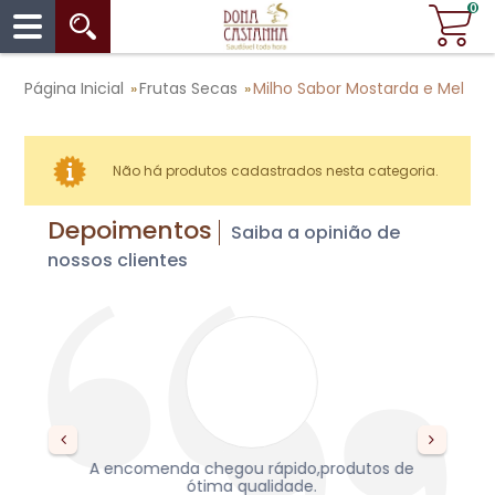
0
Página Inicial
Frutas Secas
Milho Sabor Mostarda e Mel
»
»
Não há produtos cadastrados nesta categoria.
Depoimentos
Saiba a opinião de
nossos clientes
s,
A encomenda chegou rápido,produtos de
re
da,
ótima qualidade.