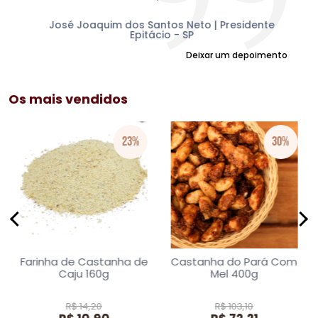
mu
am
Sul
José Joaquim dos Santos Neto | Presidente
Epitácio - SP
Deixar um depoimento
Os mais vendidos
23%
30%
Farinha de Castanha de
Castanha do Pará Com
Caju 160g
Mel 400g
R$ 14,20
R$ 103,10