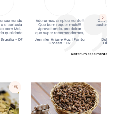
ramos, simplesmente!!
Compro sempre da Dona
e bom requer mais!!!
castanha e os produtos são
roveitando, pra deixar
ótimos...
 super recomendamos,
e como mimo
ifer Ariane Vaz | Ponta
Dulcineia Antônio de
ecebido...desta vez a
Grossa - PR
Oliveira | Piraju - SP
gestão foi bem aceita
acrescímo pedidos.
Deixar um depoimento
14%