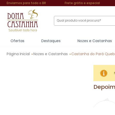
Enviamos para todo o BR
Frete grátis e especial
Ofertas
Destaques
Nozes e Castanhas
Página Inicial
Nozes e Castanhas
Castanha do Pará Queb
»
»
Depoi