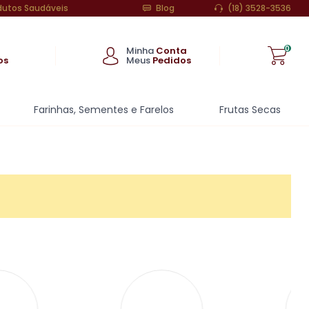
dutos Saudáveis
Blog
(18) 3528-3536
0
Minha
Conta
os
Meus
Pedidos
Fazer login
Farinhas, Sementes e Farelos
Frutas Secas
Entrar com o
Facebook
Entrar com a conta
Google
ou Cadastre-se
Meus dados
Meus pedidos