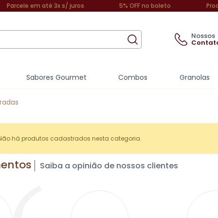
Parcele em até 3x s/ juros
5% OFF no boleto
Pro
Nossos
Contat
Sabores Gourmet
Combos
Granolas
radas
Não há produtos cadastrados nesta categoria.
mentos
Saiba a opinião de nossos clientes