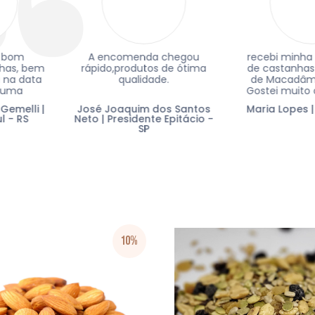
comenda chegou
recebi minha encomenda
Ado
produtos de ótima
de castanhas e a cortesia
Qu
qualidade.
de Macadâmia com Mel.
Ap
Gostei muito da qualidade
que
de tudo! Provei e amei a
aquim dos Santos
Maria Lopes | Brasilia - DF
Jenn
amostra de Macadâmia
r
residente Epitácio -
com Mel. Da próxima vez
su
SP
vou encomendar mais!
Obrigada!
10%