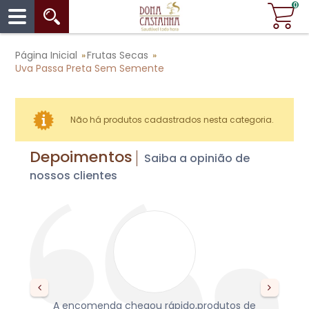
0
Página Inicial
Frutas Secas
»
»
Uva Passa Preta Sem Semente
Não há produtos cadastrados nesta categoria.
Depoimentos
Saiba a opinião de
nossos clientes
s,
A encomenda chegou rápido,produtos de
re