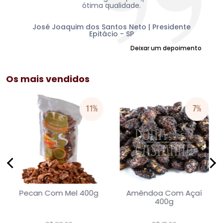
da,
ótima qualidade.
mu
am
Sul
José Joaquim dos Santos Neto | Presidente
Epitácio - SP
Deixar um depoimento
Os mais vendidos
11%
7%
Pecan Com Mel 400g
Amêndoa Com Açaí
400g