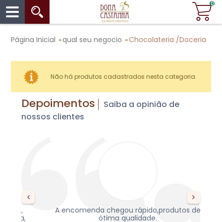
0
Página Inicial
qual seu negocio
Chocolateria /Doceria
»
»
Não há produtos cadastrados nesta categoria.
Depoimentos
Saiba a opinião de
nossos clientes
s,
A encomenda chegou rápido,produtos de
re
da,
ótima qualidade.