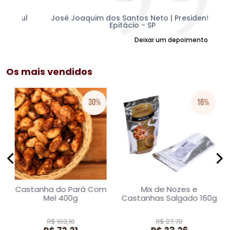
mu
am
Sul
José Joaquim dos Santos Neto | Presidente
Epitácio - SP
Deixar um depoimento
Os mais vendidos
30%
16%
Castanha do Pará Com
Mix de Nozes e
Mel 400g
Castanhas Salgado 160g
R$ 103,10
R$ 27,70