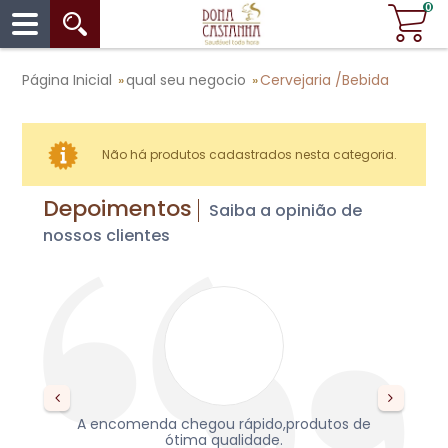
0
Página Inicial
qual seu negocio
Cervejaria /Bebida
»
»
Não há produtos cadastrados nesta categoria.
Depoimentos
Saiba a opinião de
nossos clientes
s,
A encomenda chegou rápido,produtos de
re
da,
ótima qualidade.