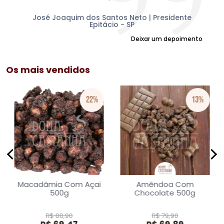
mu
am
Sul
José Joaquim dos Santos Neto | Presidente
Epitácio - SP
Deixar um depoimento
Os mais vendidos
22%
13%
Macadâmia Com Açai
Amêndoa Com
500g
Chocolate 500g
R$ 88,90
R$ 79,90