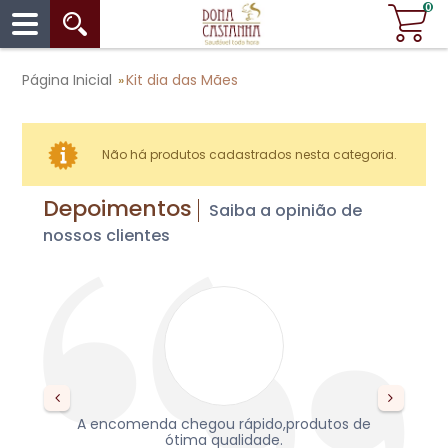
0
Página Inicial
Kit dia das Mães
»
Não há produtos cadastrados nesta categoria.
Depoimentos
Saiba a opinião de
nossos clientes
s,
A encomenda chegou rápido,produtos de
re
da,
ótima qualidade.