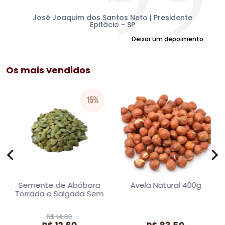
mu
am
Sul
José Joaquim dos Santos Neto | Presidente
Epitácio - SP
Deixar um depoimento
Os mais vendidos
15%
Semente de Abóbora
Avelã Natural 400g
Torrada e Salgada Sem
Casca 160g
R$ 14,80