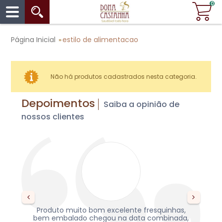
0
Página Inicial
estilo de alimentacao
»
Não há produtos cadastrados nesta categoria.
Depoimentos
Saiba a opinião de
nossos clientes
ade
Produto muito bom excelente fresquinhas,
rei
bem embalado chegou na data combinada,